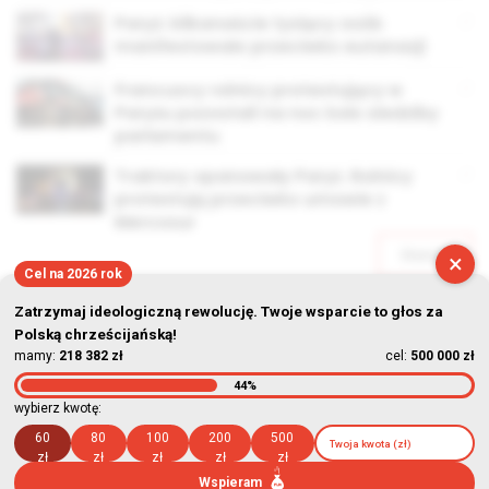
Paryż: kilkanaście tysięcy osób
manifestowało przeciwko eutanazji
Francuscy rolnicy protestujący w
Paryżu pozostali na noc koło siedziby
parlamentu
Traktory opanowały Paryż. Rolnicy
protestują przeciwko umowie z
Mercosur
Starsze
×
Cel na 2026 rok
Zatrzymaj ideologiczną rewolucję. Twoje wsparcie to głos za
Polską chrześcijańską!
mamy:
218 382 zł
cel:
500 000 zł
44%
© Stowarzyszenie Kultury Chrześcijańskiej im. ks. Piotra Skargi
wybierz kwotę:
2026-08-07 20:51:09
60
80
100
200
500
zł
zł
zł
zł
zł
Wspieram