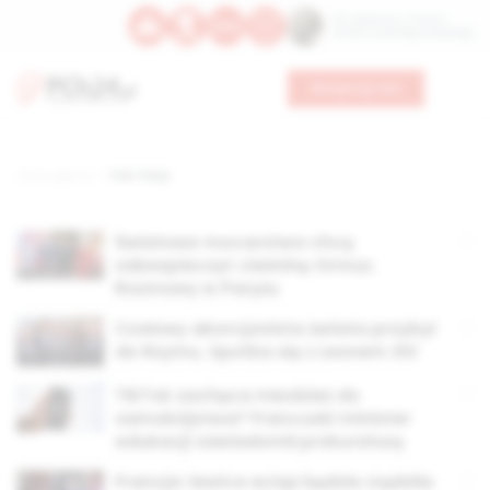
Św. Kajetana z Thieny
Bł. Edmunda Bojanowskiego
Wesprzyj nas
Strona główna
TAG: Paryż
Światowe mocarstwa chcą
zabezpieczyć cieśninę Ormuz.
Rozmowy w Paryżu
Czołowy aborcjonista świata przybył
do Rzymu. Spotka się z Leonem XIV
TikTok zachęca młodzież do
samobójstwa? Francuski minister
edukacji zawiadomił prokuraturę
Francja: lewica wciąż będzie rządziła