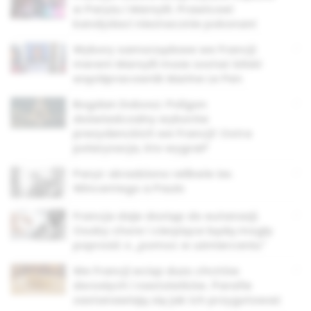
w Paryżu i Marsylii. Prawicowi
kandydaci nieznacznie pokonani
Wybory samorządowe we Francji:
merem Marsylii może zostać bliski
współpracownik Marine Le Pen
Bogdan Dobosz: Poligon
doświadczalny wyborów
prezydenckich we Francji! Ostra
polaryzacja, kto wygrał?
Paryż: skradziono relikwie św.
Wincentego a Paulo
Francja daje dostęp do eutanazji.
Osoby chore i cierpiące będą mogły
poprosić o „pomoc w uśmierceniu”
We Francji wciąż dużo chrztów
dorosłych i nastolatków. Parafie
zastanawiają się jak ich przygotować