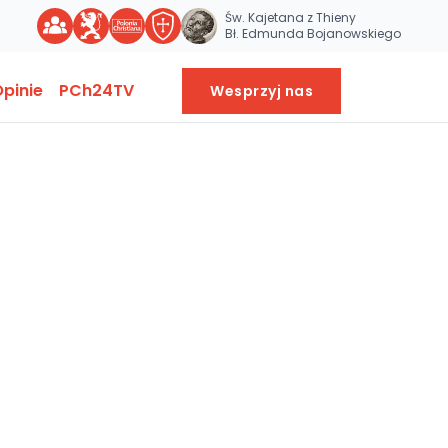
Św. Kajetana z Thieny
Bł. Edmunda Bojanowskiego
pinie
PCh24TV
Wesprzyj nas