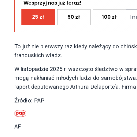
Wesprzyj nas już teraz!
25
zł
50
zł
100
zł
To już nie pierwszy raz kiedy należący do chińs
francuskich władz.
W listopadzie 2025 r. wszczęto śledztwo w spra
mogą nakłaniać młodych ludzi do samobójstwa
raport deputowanego Arthura Delaporte’a. Firma
Źródło: PAP
AF