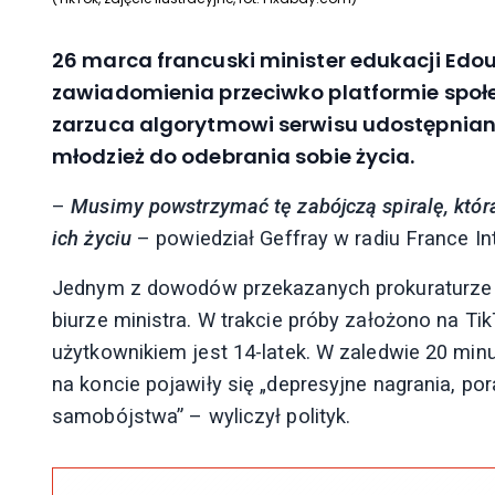
26 marca francuski minister edukacji Edou
zawiadomienia przeciwko platformie społe
zarzuca algorytmowi serwisu udostępnianie
młodzież do odebrania sobie życia.
–
Musimy powstrzymać tę zabójczą spiralę, któr
ich życiu
– powiedział Geffray w radiu France Int
Jednym z dowodów przekazanych prokuraturze 
biurze ministra. W trakcie próby założono na Ti
użytkownikiem jest 14-latek. W zaledwie 20 minut 
na koncie pojawiły się „depresyjne nagrania, p
samobójstwa” – wyliczył polityk.