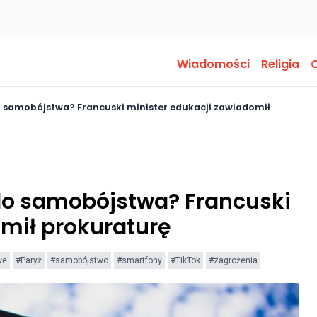
Wiadomości
Religia
O
 samobójstwa? Francuski minister edukacji zawiadomił
do samobójstwa? Francuski
omił prokuraturę
we
#Paryż
#samobójstwo
#smartfony
#TikTok
#zagrożenia