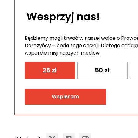
Wesprzyj nas!
Będziemy mogli trwać w naszej walce o Prawdę 
Darczyńcy – będą tego chcieli. Dlatego oddają
wsparcie misji naszych mediów.
25
zł
50
zł
Wspieram