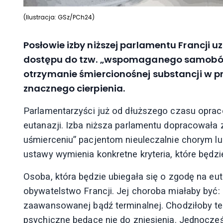
(Ilustracja: GSz/PCh24)
Posłowie izby niższej parlamentu Francji u
dostępu do tzw. „wspomaganego samobójs
otrzymanie śmiercionośnej substancji w p
znacznego cierpienia.
Parlamentarzyści już od dłuższego czasu oprac
eutanazji. Izba niższa parlamentu dopracowała 
uśmierceniu” pacjentom nieuleczalnie chorym lub
ustawy wymienia konkretne kryteria, które będzi
Osoba, która będzie ubiegała się o zgodę na eut
obywatelstwo Francji. Jej choroba miałaby być: 
zaawansowanej bądź terminalnej. Chodziłoby te
psychiczne będące nie do zniesienia. Jednocześn