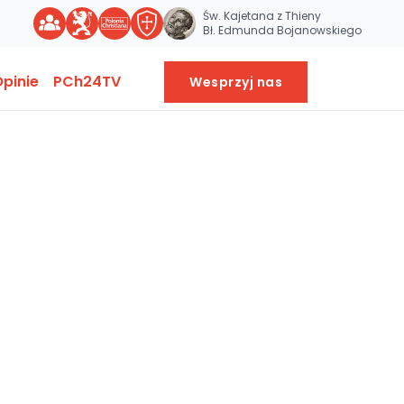
Św. Kajetana z Thieny
Bł. Edmunda Bojanowskiego
pinie
PCh24TV
Wesprzyj nas