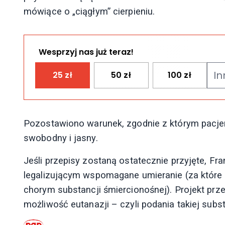
mówiące o „ciągłym” cierpieniu.
Wesprzyj nas już teraz!
25
zł
50
zł
100
zł
Pozostawiono warunek, zgodnie z którym pacje
swobodny i jasny.
Jeśli przepisy zostaną ostatecznie przyjęte, Fr
legalizującym wspomagane umieranie (za które 
chorym substancji śmiercionośnej). Projekt prz
możliwość eutanazji – czyli podania takiej subst