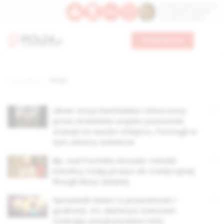
Św. Dominika Guzmana
Św. Emiliana, biskupa
Św. Zefiryna z Malii
Wesprzyj nas
Strona główna
Religia
Liban: krzyż bestialsko zniszczony
przez izraelskie wojsko ponownie
stanął na swoim miejscu. Pomogli w
tym włoscy żołnierze
Bp Joel Portella Amado: młodzi
katolicy mają prawo do tradycyjnej
liturgii Mszy świętej
Spowiedź dzieci a prywatność i
godność. Ks. Mateusz Szerszeń
rozbraja antykościelne mity