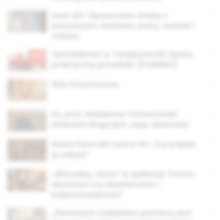
Leon XIV: Opuszczam Afrykę z
bezcennym skarbem wiary, nadziei i
miłości
Synodalność w Twojej parafii. Mamy
praktyczny poradnik! [POBIERZ]
Woj Chrystusowy
Ks. prof. Waldemar Chrostowski:
Imieniem Boga jest Jego obecność
Nowa tiara dla Leona XIV. Czy papież
ją założy?
„Wirtualny Jezus” w aplikacji. Pomoc
duchowa czy bluźnierstwo i
bałwochwalstwo?
„Pierwszym zadaniem pasterzy jest