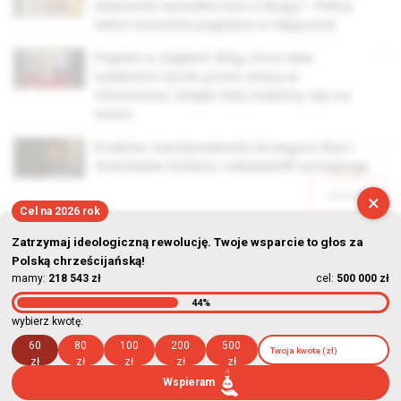
dawanie świadectwa o Bogu”. Pełny
tekst kazania papieża w Hipponie
Papież w Algierii: Bóg chce dać
ludzkości życie przez wiarę w
Chrystusa. Dzięki niej rodzimy się na
nowo
Kraków: kardynałowie Grzegorz Ryś i
Stanisław Dziwisz odwiedzili synagogę
Starsze
×
Cel na 2026 rok
Zatrzymaj ideologiczną rewolucję. Twoje wsparcie to głos za
Polską chrześcijańską!
mamy:
218 543 zł
cel:
500 000 zł
44%
© Stowarzyszenie Kultury Chrześcijańskiej im. ks. Piotra Skargi
wybierz kwotę:
2026-08-08 21:35:17
60
80
100
200
500
zł
zł
zł
zł
zł
Wspieram