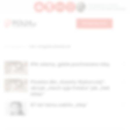
Św. Kajetana z Thieny
Bł. Edmunda Bojanowskiego
Wesprzyj nas
Strona główna
TAG: v brygada wileńska ak
IPN: wiemy, gdzie pochowano Inkę
Pisarka dla „Gazety Wyborczej”:
okrzyk „niech żyje Polska” jak „Heil
Hitler”
67 lat temu zabito „Inkę”