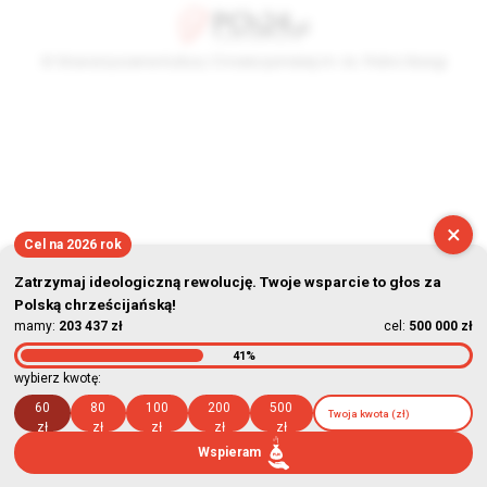
© Stowarzyszenie Kultury Chrześcijańskiej im. ks. Piotra Skargi
2026-08-07 06:31:46
×
Cel na 2026 rok
Zatrzymaj ideologiczną rewolucję. Twoje wsparcie to głos za
Polską chrześcijańską!
mamy:
203 437 zł
cel:
500 000 zł
41%
wybierz kwotę:
60
80
100
200
500
zł
zł
zł
zł
zł
Wspieram