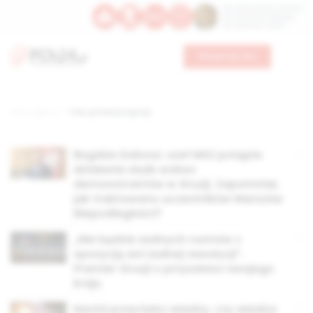
Św. Dominika Guzmana
Św. Emiliana, biskupa
Św. Zefiryna z Malii
Wesprzyj nas
Strona główna
TAG: protesty w gruzji
Bogdan Dobosz: szef MSZ potępia
działania służb wobec
demonstrantów w Gruzji. Zapomniał,
jak traktowano uczestników Marszów
Niepodległości?
„Nie będzie żadnych rozmów z
opozycją ani żadnej rewolucji”.
Premier Gruzji o przyszłości swojego
kraju
Naród przeciwko władzy, czy władza