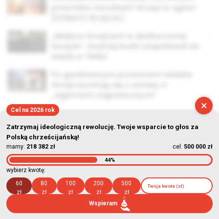
przeciwko narodowi? Gruzja w ogniu!
[ZOBACZ ZDJĘCIA]
„Miejsce Gruzji jest w zjednoczonej
Europie”. Andrzej Duda zaapelował do
władz w Tbilisi
Po gwałtownych protestach władze
Gruzji wycofują się z ustawy o
„agentach zagranicznych”
×
Cel na 2026 rok
Zatrzymaj ideologiczną rewolucję. Twoje wsparcie to głos za
Polską chrześcijańską!
mamy:
218 382 zł
cel:
500 000 zł
© Stowarzyszenie Kultury Chrześcijańskiej im. ks. Piotra Skargi
44%
2026-08-08 01:50:10
wybierz kwotę:
60
80
100
200
500
zł
zł
zł
zł
zł
Wspieram