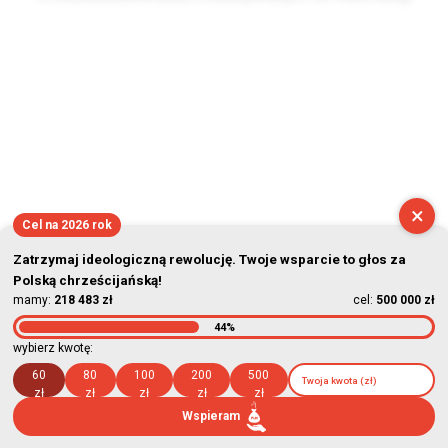
2026-08-08 06:48:56
×
Cel na 2026 rok
Zatrzymaj ideologiczną rewolucję. Twoje wsparcie to głos za
Polską chrześcijańską!
mamy:
218 483 zł
cel:
500 000 zł
44%
wybierz kwotę:
60
80
100
200
500
zł
zł
zł
zł
zł
Wspieram