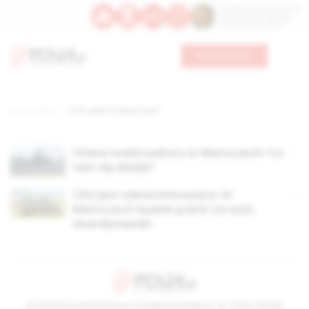
Św. Dominika Guzmana
Św. Emiliana, biskupa
Św. Zefiryna z Malii
Wesprzyj nas
Strona główna
TAG: pobór w Niemczech
Chaos wokół poboru w Niemczech! Co
tam się dzieje?
CDU jest zdeterminowana: W
Niemczech będzie pobór na wzór
skandynawski
© Stowarzyszenie Kultury Chrześcijańskiej im. ks. Piotra Skargi