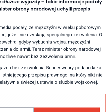
łuższe wyjazdy – takie informacje podały
ister obrony narodowej uchylił przepis
 media podały, że mężczyźni w wieku poborowym
ce, jeżeli nie uzyskają specjalnego zezwolenia. O
eswehra: gdyby wybuchła wojna, mężczyźni
czenia do armii. Teraz minister obrony narodowej
 możliwe nawet bez zezwolenia armii.
jazdu bez zezwolenia Bundeswehry podano kilka
 istniejącego przepisu prawnego, na który nikt nie
latywnie świeżej ustawie o służbie wojskowej.