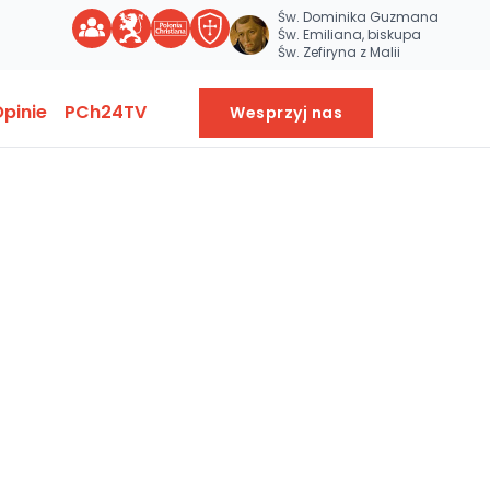
Św. Dominika Guzmana
Św. Emiliana, biskupa
Św. Zefiryna z Malii
pinie
PCh24TV
Wesprzyj nas