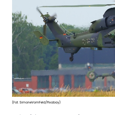
(Fot. SimoneVomFeld/Pixabay)