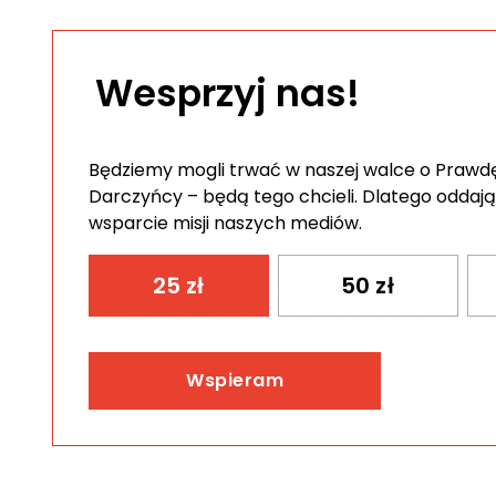
Wesprzyj nas!
Będziemy mogli trwać w naszej walce o Prawdę 
Darczyńcy – będą tego chcieli. Dlatego oddają
wsparcie misji naszych mediów.
25
zł
50
zł
Wspieram