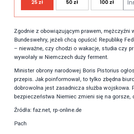
25
zł
50
zł
100
zł
Zgodnie z obowiązującym prawem, mężczyźni w 
Bundeswehry, jeżeli chcą opuścić Republikę Fede
– nieważne, czy chodzi o wakacje, studia czy pr
wywołały w Niemczech duży ferment.
Minister obrony narodowej Boris Pistorius ogło
przepis. Jak poinformował, to tylko zbędna biuro
dobrowolna jest zasadnicza służba wojskowa. P
bezpieczeństwa Niemiec zmieni się na gorsze, d
Źródła: faz.net, rp-online.de
Pach