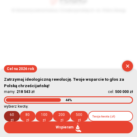
© Stowarzyszenie Kultury Chrześcijańskiej im. ks. Piotra Skargi
2026-08-09 14:20:07
×
Cel na 2026 rok
Zatrzymaj ideologiczną rewolucję. Twoje wsparcie to głos za
Polską chrześcijańską!
mamy:
218 543 zł
cel:
500 000 zł
44%
wybierz kwotę:
60
80
100
200
500
zł
zł
zł
zł
zł
Wspieram