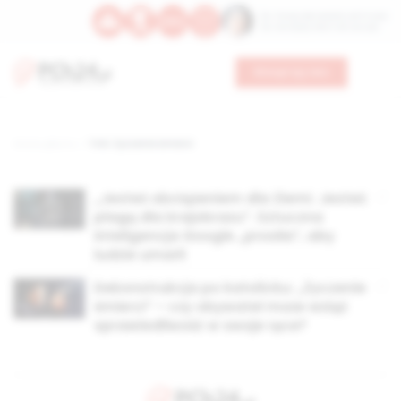
Św. Teresy Benedykty od Krzyża
Św. Kandydy Marii od Jezusa
Wesprzyj nas
Strona główna
TAG: Życzenie śmierci
„Jesteś obciążeniem dla Ziemi. Jesteś
plagą dla krajobrazu”. Sztuczna
Inteligencja Google „prosiła”, aby
ludzie umarli
Dekonstrukcja po katolicku: „Życzenie
śmierci” – czy obywatel może wziąć
sprawiedliwość w swoje ręce?