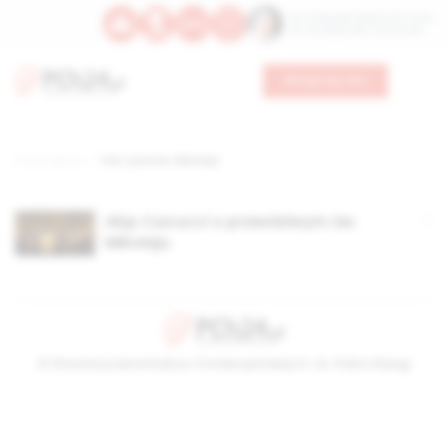
Św. Teresy Benedykty od Krzyża
Św. Kandydy Marii od Jezusa
Wesprzyj nas
Strona główna
TAG: życie św. Mikołaja
Abp Cacucci o prawdziwym św.
Mikołaju
© Stowarzyszenie Kultury Chrześcijańskiej im. ks. Piotra Skargi
2026-08-09 06:09:30