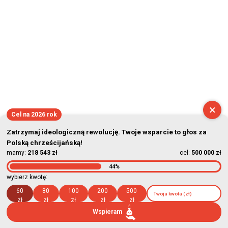
×
Cel na 2026 rok
Zatrzymaj ideologiczną rewolucję. Twoje wsparcie to głos za
Polską chrześcijańską!
mamy:
218 543 zł
cel:
500 000 zł
44%
wybierz kwotę:
60
80
100
200
500
zł
zł
zł
zł
zł
Wspieram