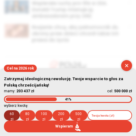
Wspierała ruchy pro-life w USA.
Donald Trump mianuje ją
ambasadorem przy ONZ
Rosjanie chcą, aby pełnomocnik ds.
obrony praw dzieci chronił także ich
prawa do życia
×
Cel na 2026 rok
© Stowarzyszenie Kultury Chrześcijańskiej im. ks. Piotra Skargi
Zatrzymaj ideologiczną rewolucję. Twoje wsparcie to głos za
Polską chrześcijańską!
2026-08-07 07:35:43
mamy:
203 437 zł
cel:
500 000 zł
41%
wybierz kwotę:
60
80
100
200
500
zł
zł
zł
zł
zł
Wspieram