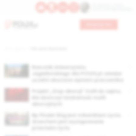
Św. Kajetana z Thieny
Bł. Edmunda Bojanowskiego
Wesprzyj nas
Strona główna
TAG: życie od poczęcia
Rzecznik Uniwersytetu
Jagiellońskiego dla PCh24.pl: władze
uczelni oburzone wpisem pracownika
Projekt „Stop aborcji” trafił do sejmu.
Ma skończyć bezkarność mafii
aborcyjnych
Bp Pindel: Bóg jest miłośnikiem życia.
Grzechem jest występowanie
przeciwko życiu