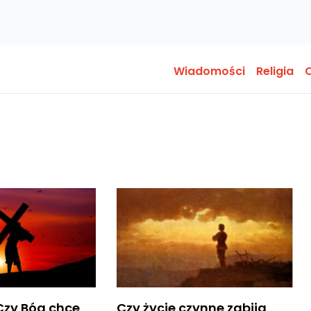
Wiadomości
Religia
O
 Czy Bóg chce
Czy życie czynne zabija