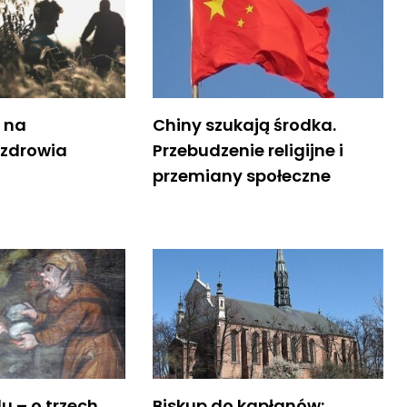
 na
Chiny szukają środka.
 zdrowia
Przebudzenie religijne i
przemiany społeczne
u – o trzech
Biskup do kapłanów: