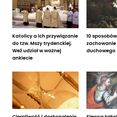
Katolicy a ich przywiązanie
10 sposobów
do tzw. Mszy trydenckiej.
zachowanie
Weź udział w ważnej
duchowego
ankiecie
Cierpliwość i doskonalenie
Siewca kąkol