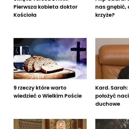
Pierwsza kobieta doktor
nas gnębić,
Kościoła
krzyże?
9 rzeczy które warto
Kard. Sarah:
wiedzieć o Wielkim Poście
położyć naci
duchowe