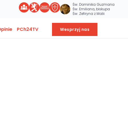
Św. Dominika Guzmana
Św. Emiliana, biskupa
Św. Zefiryna z Malii
pinie
PCh24TV
Wesprzyj nas