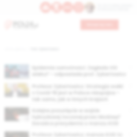
Św. Hormizdasa, papieża
Bł. Oktawiana, biskupa
Wesprzyj nas
Strona główna
TAG: Zybertowicz
Epidemia samotności. Zagłada XXI
wieku? – odpowiada prof. Zybertowicz
Profesor Zybertowicz: Strategia walki
z Covid-19 jest w Polsce niespójna –
tak samo, jak w innych krajach
Kolejne posunięcie w wojnie
hybrydowej toczonej przez Moskwę?
Doradca prezydenta o marszu KOD
Profesor Zybertowicz: marsze KOD to