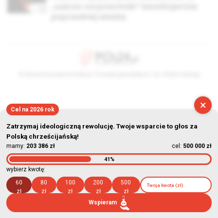
„sukces socjotechniki” beneficjentów
poprzedniej władzy
© Stowarzyszenie Kultury Chrześcijańskiej im. ks. Piotra Skargi
2026-08-06 12:45:58
×
Cel na 2026 rok
Zatrzymaj ideologiczną rewolucję. Twoje wsparcie to głos za
Polską chrześcijańską!
mamy:
203 386 zł
cel:
500 000 zł
41%
wybierz kwotę:
60
80
100
200
500
zł
zł
zł
zł
zł
Wspieram