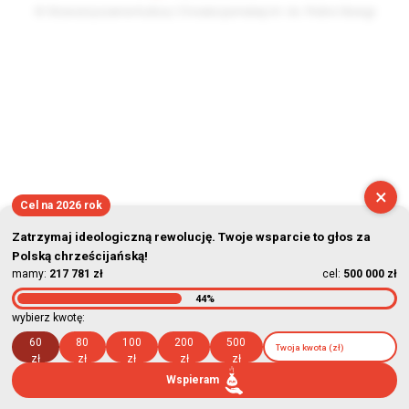
© Stowarzyszenie Kultury Chrześcijańskiej im. ks. Piotra Skargi
2026-08-07 11:43:05
×
Cel na 2026 rok
Zatrzymaj ideologiczną rewolucję. Twoje wsparcie to głos za
Polską chrześcijańską!
mamy:
217 781 zł
cel:
500 000 zł
44%
wybierz kwotę:
60
80
100
200
500
zł
zł
zł
zł
zł
Wspieram