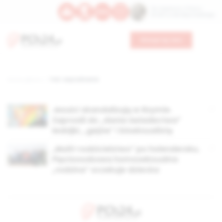
Św. Kajetana z Thieny
Bł. Edmunda Bojanowskiego
Wesprzyj nas
Strona główna
TAG: zwyrodnienie
Jezuici skandalizują w Rzymie.
Zaprosili do „dania świadectwa”
lesbijki, „gejów” i biseksualistę
„Multi-rodzicielstwo” po holendersku.
Pięcioosobowa homoseksualna
„rodzina” oczekuje dziecka