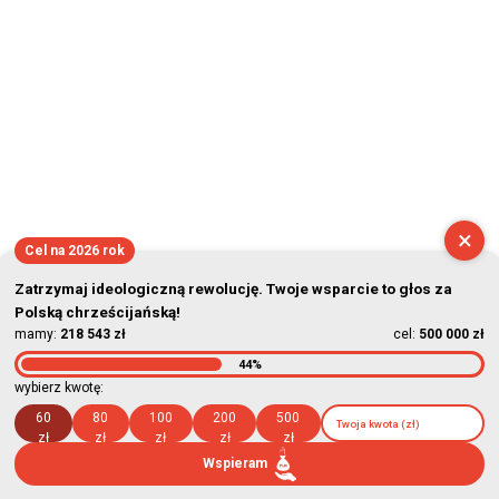
×
Cel na 2026 rok
Zatrzymaj ideologiczną rewolucję. Twoje wsparcie to głos za
Polską chrześcijańską!
mamy:
218 543 zł
cel:
500 000 zł
44%
wybierz kwotę:
60
80
100
200
500
zł
zł
zł
zł
zł
Wspieram