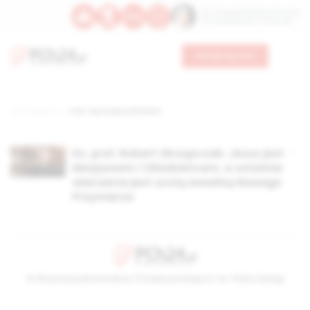
Św. Teresy Benedykty od Krzyża
Św. Kandydy Marii od Jezusa
Wesprzyj nas
Strona główna
TAG: zwyczaje żydowskie
Ks. prof. Robert Skrzypczak: Jezus jest
Mesjaszem i Oblubieńcem, a ostatnia
wieczerza jest ucztą weselną Nowego
Przymierza
© Stowarzyszenie Kultury Chrześcijańskiej im. ks. Piotra Skargi
2026-08-09 02:02:15