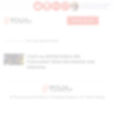
Św. Hormizdasa, papieża
Bł. Oktawiana, biskupa
Wesprzyj nas
Strona główna
TAG: zwyczaje we francji
Czym są dzisiaj Święta dla
Francuzów? Boże Narodzenie nad
Sekwaną
© Stowarzyszenie Kultury Chrześcijańskiej im. ks. Piotra Skargi
2026-08-06 01:56:40