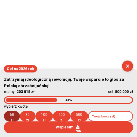
×
Cel na 2026 rok
Zatrzymaj ideologiczną rewolucję. Twoje wsparcie to głos za
Polską chrześcijańską!
mamy:
203 015 zł
cel:
500 000 zł
41%
wybierz kwotę:
60
80
100
200
500
zł
zł
zł
zł
zł
Wspieram