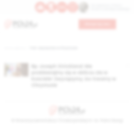
Św. Kajetana z Thieny
Bł. Edmunda Bojanowskiego
Wesprzyj nas
Strona główna
TAG: zwycięstwo w Chrystusie
Bp Joseph Strickland: Nie
poddawajmy się w obliczu zła w
Kościele! Zwyciężymy, bo trwamy w
Chrystusie
© Stowarzyszenie Kultury Chrześcijańskiej im. ks. Piotra Skargi
2026-08-07 10:10:47