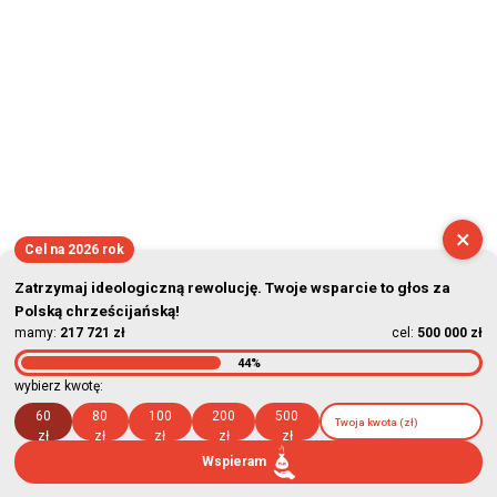
×
Cel na 2026 rok
Zatrzymaj ideologiczną rewolucję. Twoje wsparcie to głos za
Polską chrześcijańską!
mamy:
217 721 zł
cel:
500 000 zł
44%
wybierz kwotę:
60
80
100
200
500
zł
zł
zł
zł
zł
Wspieram