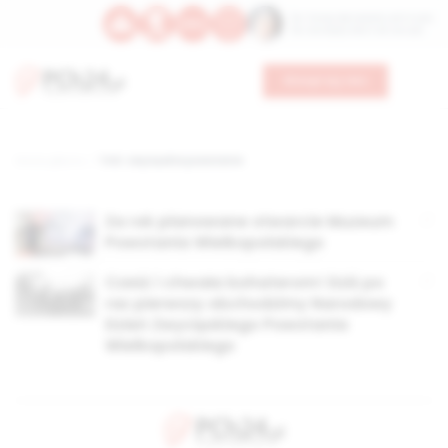
Św. Teresy Benedykty od Krzyża
Św. Kandydy Marii od Jezusa
Wesprzyj nas
Strona główna
TAG: zwycięskie powstanie
Za rok planowane otwarcie Muzeum
Powstania Wielkopolskiego
Cześć i chwała bohaterom! Dziś po
raz pierwszy obchodzimy Narodowy
Dzień Zwycięskiego Powstania
Wielkopolskiego