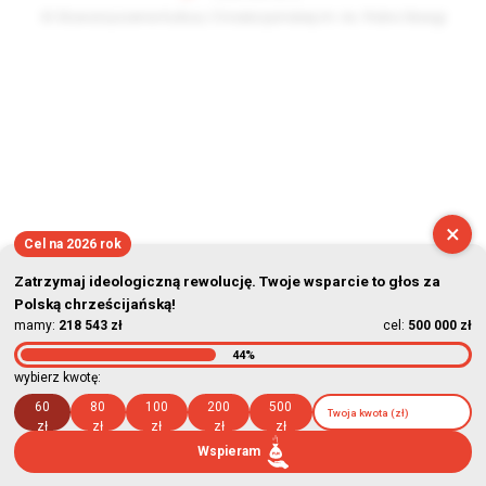
© Stowarzyszenie Kultury Chrześcijańskiej im. ks. Piotra Skargi
2026-08-09 06:10:43
×
Cel na 2026 rok
Zatrzymaj ideologiczną rewolucję. Twoje wsparcie to głos za
Polską chrześcijańską!
mamy:
218 543 zł
cel:
500 000 zł
44%
wybierz kwotę:
60
80
100
200
500
zł
zł
zł
zł
zł
Wspieram