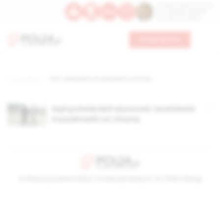
Św. Dominika Guzmana
Św. Emiliana, biskupa
Św. Zefiryna z Malii
Wesprzyj nas
Strona główna
TAG: zwolnienie muzułmanki za chustę
Sąd potwierdził słuszność zwolnienia
muzułmanki za chustę
© Stowarzyszenie Kultury Chrześcijańskiej im. ks. Piotra Skargi
2026-08-08 12:25:16