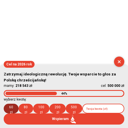
×
Cel na 2026 rok
Zatrzymaj ideologiczną rewolucję. Twoje wsparcie to głos za
Polską chrześcijańską!
mamy:
218 543 zł
cel:
500 000 zł
44%
wybierz kwotę:
60
80
100
200
500
zł
zł
zł
zł
zł
Wspieram