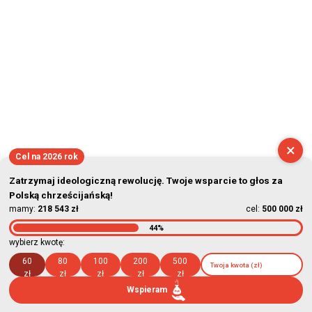
×
Cel na 2026 rok
Zatrzymaj ideologiczną rewolucję. Twoje wsparcie to głos za
Polską chrześcijańską!
mamy:
218 543 zł
cel:
500 000 zł
44%
wybierz kwotę:
60
80
100
200
500
zł
zł
zł
zł
zł
Wspieram