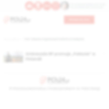
Św. Teresy Benedykty od Krzyża
Św. Kandydy Marii od Jezusa
Wesprzyj nas
Strona główna
TAG: Związku Organizacji Polskich w Szwajcarii
Ambasada RP promuje „Pokłosie” w
Finlandii
© Stowarzyszenie Kultury Chrześcijańskiej im. ks. Piotra Skargi
2026-08-09 09:33:33