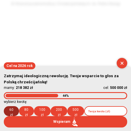
© Stowarzyszenie Kultury Chrześcijańskiej im. ks. Piotra Skargi
2026-08-07 23:10:54
×
Cel na 2026 rok
Zatrzymaj ideologiczną rewolucję. Twoje wsparcie to głos za
Polską chrześcijańską!
mamy:
218 382 zł
cel:
500 000 zł
44%
wybierz kwotę:
60
80
100
200
500
zł
zł
zł
zł
zł
Wspieram