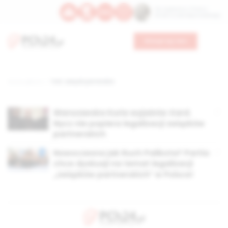
Św. Kajetana z Thieny
Bł. Edmunda Bojanowskiego
Wesprzyj nas
Strona główna
TAG: związki parterskie
Warszawska Kuria wyjaśnia: Kard.
Nycz nie popiera legalizacji związków
partnerskich
Nowoczesna jak Ruch Palikota? Partia
chce dyskusji na temat legalizacji
„związków partnerskich” w Polsce!