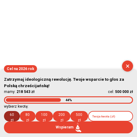
×
Cel na 2026 rok
Zatrzymaj ideologiczną rewolucję. Twoje wsparcie to głos za
Polską chrześcijańską!
mamy:
218 543 zł
cel:
500 000 zł
44%
wybierz kwotę:
60
80
100
200
500
zł
zł
zł
zł
zł
Wspieram