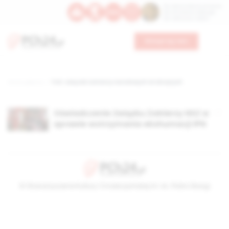
Św. Dominika Guzmana
Św. Emiliana, biskupa
Św. Zefiryna z Malii
Wesprzyj nas
Strona główna
TAG: związek żołnierzy narodowych sił zbrojnych
Oświadczenie Związku Żołnierzy NSZ w
sprawie wstrzymania ekshumacji IPN
© Stowarzyszenie Kultury Chrześcijańskiej im. ks. Piotra Skargi
2026-08-08 08:05:45