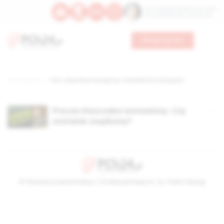
Św. Teresy Benedykty od Krzyża
Św. Kandydy Marii od Jezusa
Wesprzyj nas
Strona główna
TAG: związek przestępczy o charakterze zbrojnym
Proces Kiszczaka wznowiony. Czy
zostanie osądzony?
© Stowarzyszenie Kultury Chrześcijańskiej im. ks. Piotra Skargi
2026-08-09 13:07:43