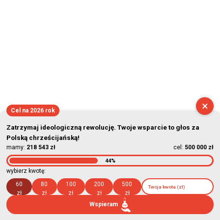
×
Cel na 2026 rok
Zatrzymaj ideologiczną rewolucję. Twoje wsparcie to głos za
Polską chrześcijańską!
mamy:
218 543 zł
cel:
500 000 zł
44%
wybierz kwotę:
60
80
100
200
500
zł
zł
zł
zł
zł
Wspieram