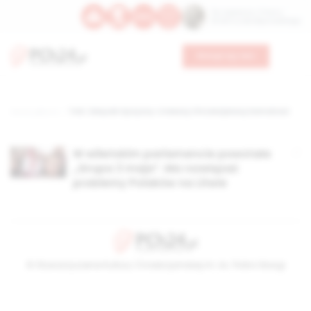
Św. Kajetana z Thieny
Bł. Edmunda Bojanowskiego
Wesprzyj nas
Strona główna
TAG: Związek Ojczyzny–Litewscy Chrześcijańscy Demokraci
W wileńskim parlamencie powstała
„Grupa 3 maja”. Ma rozwiązać
problemy Polaków na Litwie
© Stowarzyszenie Kultury Chrześcijańskiej im. ks. Piotra Skargi
2026-08-07 01:41:17