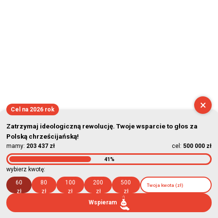
×
Cel na 2026 rok
Zatrzymaj ideologiczną rewolucję. Twoje wsparcie to głos za
Polską chrześcijańską!
mamy:
203 437 zł
cel:
500 000 zł
41%
wybierz kwotę:
60
80
100
200
500
zł
zł
zł
zł
zł
Wspieram