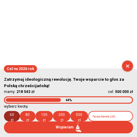
×
Cel na 2026 rok
Zatrzymaj ideologiczną rewolucję. Twoje wsparcie to głos za
Polską chrześcijańską!
mamy:
218 543 zł
cel:
500 000 zł
44%
wybierz kwotę:
60
80
100
200
500
zł
zł
zł
zł
zł
Wspieram