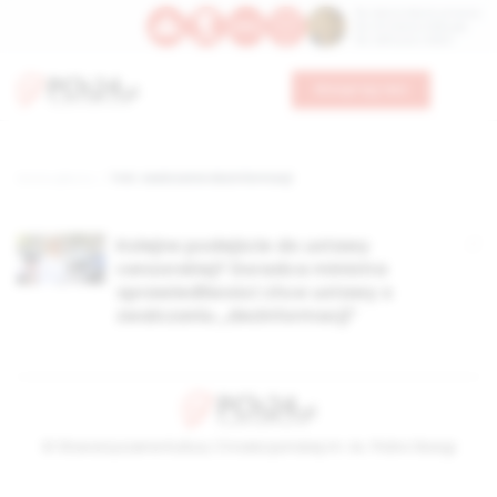
Św. Dominika Guzmana
Św. Emiliana, biskupa
Św. Zefiryna z Malii
Wesprzyj nas
Strona główna
TAG: zwalczanie dezinformacji
Kolejne podejście do ustawy
cenzorskiej? Doradca ministra
sprawiedliwości chce ustawy o
zwalczaniu „dezinformacji”
© Stowarzyszenie Kultury Chrześcijańskiej im. ks. Piotra Skargi
2026-08-08 21:40:35