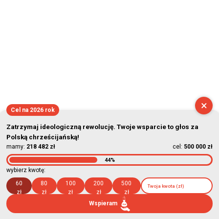
×
Cel na 2026 rok
Zatrzymaj ideologiczną rewolucję. Twoje wsparcie to głos za
Polską chrześcijańską!
mamy:
218 482 zł
cel:
500 000 zł
44%
wybierz kwotę:
60
80
100
200
500
zł
zł
zł
zł
zł
Wspieram