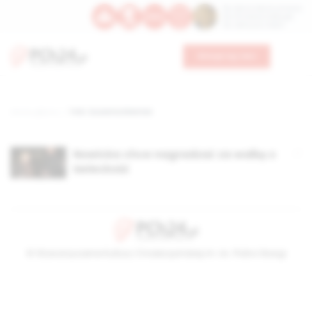
Św. Dominika Guzmana
Św. Emiliana, biskupa
Św. Zefiryna z Malii
Wesprzyj nas
Strona główna
TAG: Zuzanna Niemier
Nowicka chce nagradzać za walkę o
świeckość
© Stowarzyszenie Kultury Chrześcijańskiej im. ks. Piotra Skargi
2026-08-08 06:27:46