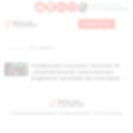
Św. Kajetana z Thieny
Bł. Edmunda Bojanowskiego
Wesprzyj nas
Strona główna
TAG: żurnalista
Pawlikowska rozmawia z duchami. W
„racjonalistycznej” nowoczesności
pogaństwo sprzedaje się coraz lepiej
© Stowarzyszenie Kultury Chrześcijańskiej im. ks. Piotra Skargi
2026-08-07 10:39:34