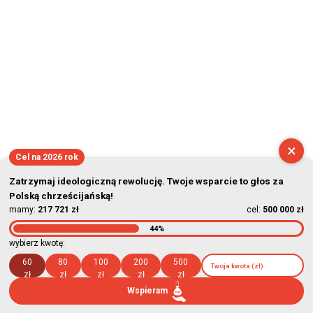
×
Cel na 2026 rok
Zatrzymaj ideologiczną rewolucję. Twoje wsparcie to głos za
Polską chrześcijańską!
mamy:
217 721 zł
cel:
500 000 zł
44%
wybierz kwotę:
60
80
100
200
500
zł
zł
zł
zł
zł
Wspieram