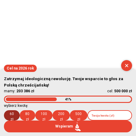
×
Cel na 2026 rok
Zatrzymaj ideologiczną rewolucję. Twoje wsparcie to głos za
Polską chrześcijańską!
mamy:
203 386 zł
cel:
500 000 zł
41%
wybierz kwotę:
60
80
100
200
500
zł
zł
zł
zł
zł
Wspieram