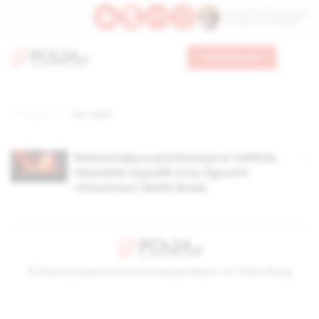
Św. Hormizdasa, papieża
Bł. Oktawiana, biskupa
Wesprzyj nas
Strona główna
TAG: Żuklin
Bulwersująca profanacja w Żuklinie.
Wandale wypalili oczy figurom
Chrystusa i Matki Bożej
© Stowarzyszenie Kultury Chrześcijańskiej im. ks. Piotra Skargi
2026-08-06 17:25:05