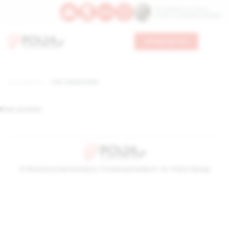
Św. Kajetana z Thieny
Bł. Edmunda Bojanowskiego
Wesprzyj nas
Strona główna
TAG: Zuhair Kutbi
Brak wyników
© Stowarzyszenie Kultury Chrześcijańskiej im. ks. Piotra Skargi
2026-08-07 06:52:24