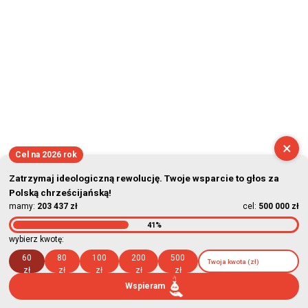
×
Cel na 2026 rok
Zatrzymaj ideologiczną rewolucję. Twoje wsparcie to głos za
Polską chrześcijańską!
mamy:
203 437 zł
cel:
500 000 zł
41%
wybierz kwotę:
60
80
100
200
500
zł
zł
zł
zł
zł
Wspieram