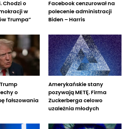
i. Chodzi o
Facebook cenzurował na
mokracji w
polecenie administracji
dów Trumpa”
Biden – Harris
 Trump
Amerykańskie stany
Techy o
pozywają METĘ. Firma
bę fałszowania
Zuckerberga celowo
uzależnia młodych