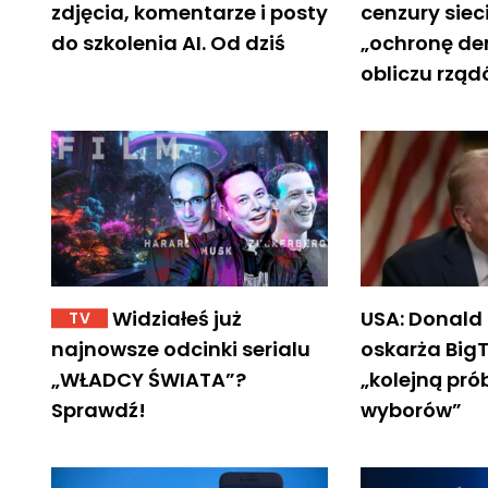
zdjęcia, komentarze i posty
cenzury siec
do szkolenia AI. Od dziś
„ochronę de
obliczu rzą
Widziałeś już
USA: Donald
TV
najnowsze odcinki serialu
oskarża Big
„WŁADCY ŚWIATA”?
„kolejną pró
Sprawdź!
wyborów”