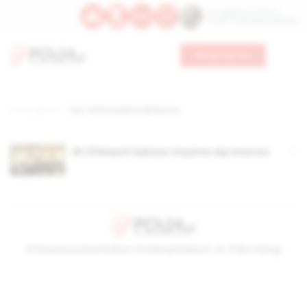
Św. Kajetana z Thieny
Bł. Edmunda Bojanowskiego
Wesprzyj nas
Strona główna
TAG: zróżnicowanie społeczne
W Chinach luksus trzyma się mocno
© Stowarzyszenie Kultury Chrześcijańskiej im. ks. Piotra Skargi
2026-08-07 04:12:53