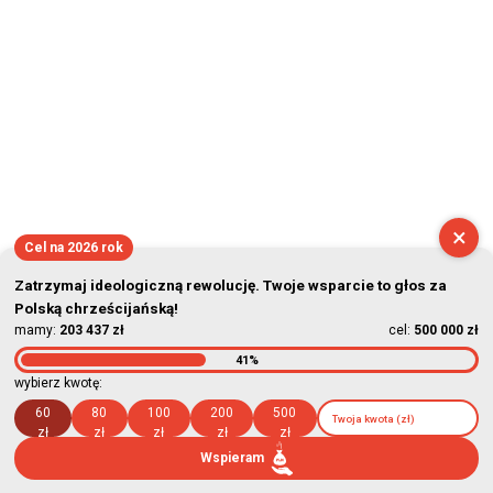
×
Cel na 2026 rok
Zatrzymaj ideologiczną rewolucję. Twoje wsparcie to głos za
Polską chrześcijańską!
mamy:
203 437 zł
cel:
500 000 zł
41%
wybierz kwotę:
60
80
100
200
500
zł
zł
zł
zł
zł
Wspieram