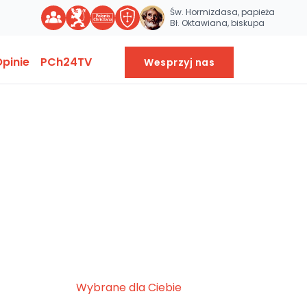
Św. Hormizdasa, papieża
Bł. Oktawiana, biskupa
pinie
PCh24TV
Wesprzyj nas
Wybrane dla Ciebie