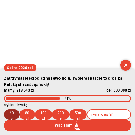
×
Cel na 2026 rok
Zatrzymaj ideologiczną rewolucję. Twoje wsparcie to głos za
Polską chrześcijańską!
mamy:
218 543 zł
cel:
500 000 zł
44%
wybierz kwotę:
60
80
100
200
500
zł
zł
zł
zł
zł
Wspieram