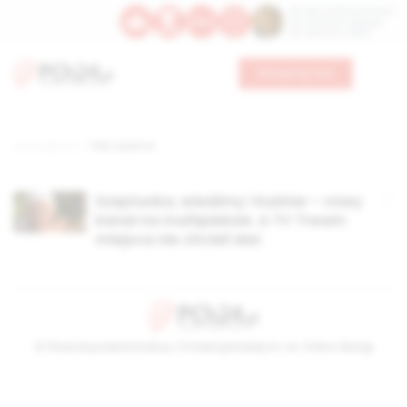
Św. Dominika Guzmana
Św. Emiliana, biskupa
Św. Zefiryna z Malii
Wesprzyj nas
Strona główna
TAG: zoom tv
Szeptunka, wiedźmy i Kuźniar – nowy
kanał na multipleksie. A TV Trwam
miejsca nie chcieli dać
© Stowarzyszenie Kultury Chrześcijańskiej im. ks. Piotra Skargi
2026-08-08 08:45:08