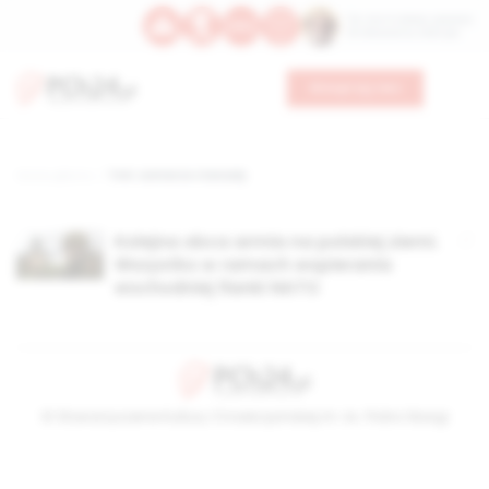
Św. Hormizdasa, papieża
Bł. Oktawiana, biskupa
Wesprzyj nas
Strona główna
TAG: żołnierze z kanady
Kolejna obca armia na polskiej ziemi.
Wszystko w ramach wspierania
wschodniej flanki NATO
© Stowarzyszenie Kultury Chrześcijańskiej im. ks. Piotra Skargi
2026-08-06 12:22:19