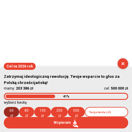
×
Cel na 2026 rok
Zatrzymaj ideologiczną rewolucję. Twoje wsparcie to głos za
Polską chrześcijańską!
mamy:
203 386 zł
cel:
500 000 zł
41%
wybierz kwotę:
60
80
100
200
500
zł
zł
zł
zł
zł
Wspieram