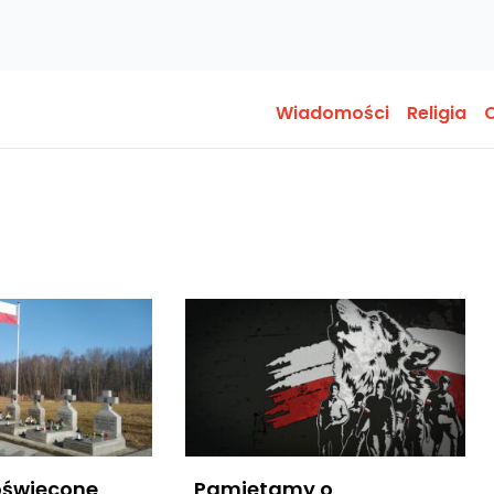
Wiadomości
Religia
O
oświęcone
„Pamiętamy o