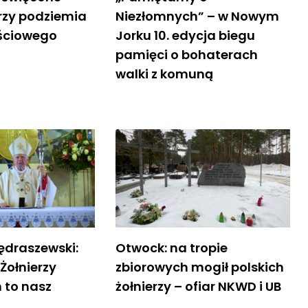
erzy podziemia
Niezłomnych” – w Nowym
ściowego
Jorku 10. edycja biegu
pamięci o bohaterach
walki z komuną
ędraszewski:
Otwock: na tropie
Żołnierzy
zbiorowych mogił polskich
 to nasz
żołnierzy – ofiar NKWD i UB