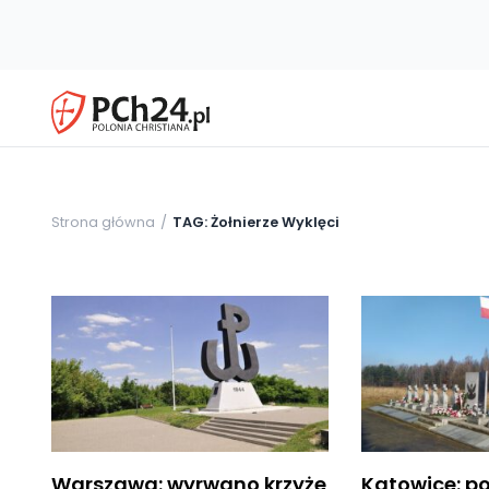
Strona główna
TAG: Żołnierze Wyklęci
Warszawa: wyrwano krzyże
Katowice: p