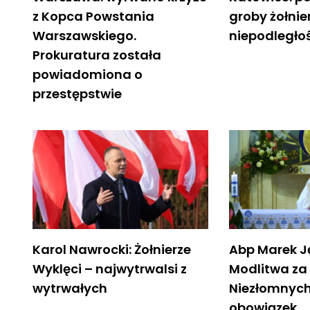
z Kopca Powstania
groby żołni
Warszawskiego.
niepodległo
Prokuratura została
powiadomiona o
przestępstwie
Karol Nawrocki: Żołnierze
Abp Marek J
Wyklęci – najwytrwalsi z
Modlitwa za 
wytrwałych
Niezłomnych
obowiązek