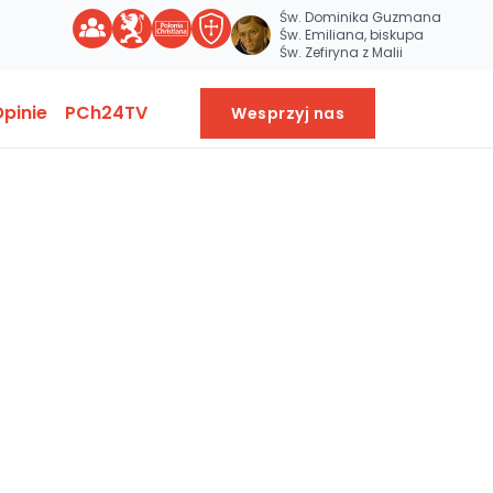
Św. Dominika Guzmana
Św. Emiliana, biskupa
Św. Zefiryna z Malii
pinie
PCh24TV
Wesprzyj nas