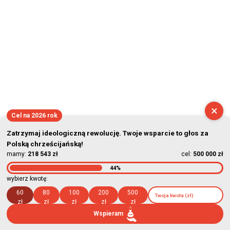
×
Cel na 2026 rok
Zatrzymaj ideologiczną rewolucję. Twoje wsparcie to głos za
Polską chrześcijańską!
mamy:
218 543 zł
cel:
500 000 zł
44%
wybierz kwotę:
60
80
100
200
500
zł
zł
zł
zł
zł
Wspieram