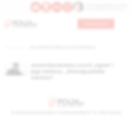
Św. Teresy Benedykty od Krzyża
Św. Kandydy Marii od Jezusa
Wesprzyj nas
Strona główna
TAG: Żołnierze Wyklęci Antoni Macierewicz
Antoni Macierewicz uczcił „Ognia” i
jego żołnierzy. „Wracają polskie
wartości”
© Stowarzyszenie Kultury Chrześcijańskiej im. ks. Piotra Skargi
2026-08-09 10:44:39