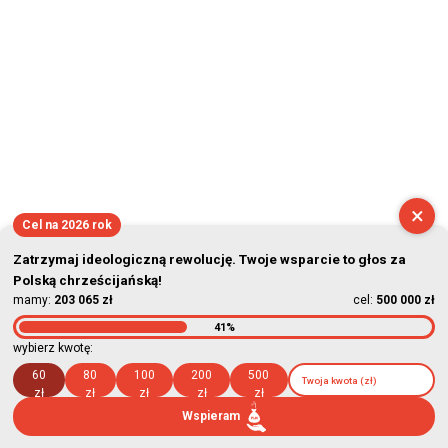
×
Cel na 2026 rok
Zatrzymaj ideologiczną rewolucję. Twoje wsparcie to głos za
Polską chrześcijańską!
mamy:
203 065 zł
cel:
500 000 zł
41%
wybierz kwotę:
60
80
100
200
500
zł
zł
zł
zł
zł
Wspieram