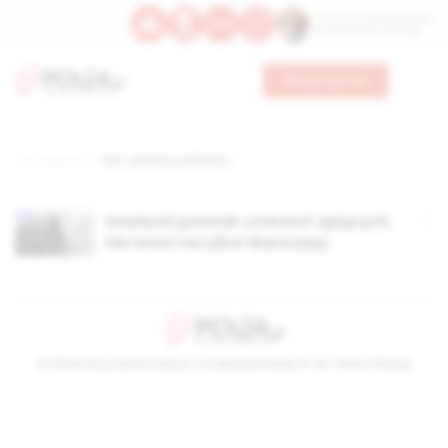
Św. Hormizdasa, papieża
Bł. Oktawiana, biskupa
Wesprzyj nas
Strona główna
TAG: żołnierze radzieccy
Sowiecki pomnik czterech śpiących
nie wróci na ulice Warszawy
© Stowarzyszenie Kultury Chrześcijańskiej im. ks. Piotra Skargi
2026-08-06 10:01:53