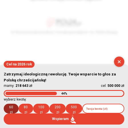
© Stowarzyszenie Kultury Chrześcijańskiej im. ks. Piotra Skargi
2026-08-10 06:42:28
×
Cel na 2026 rok
Zatrzymaj ideologiczną rewolucję. Twoje wsparcie to głos za
Polską chrześcijańską!
mamy:
218 643 zł
cel:
500 000 zł
44%
wybierz kwotę:
60
80
100
200
500
zł
zł
zł
zł
zł
Wspieram