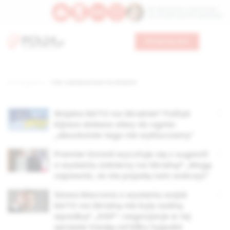
Św. Wawrzyńca, męczennika
Św. Amadeusza Portugalskiego
Wesprzyj nas
Strona główna
TAG: żołnierze nato na ukrainie
Wojska NATO na Ukrainie? Polityk
Kijowa dolewa oliwy do ognia:
„absolutnie tego nie wykluczamy”
Premier Estonii wycofuje się z sugestii
o wysłaniu żołnierzy na Ukrainę? „Mogę
zapewnić, że nie pojadą tam walczyć”
Słowa Macrona o wysłaniu wojsk
NATO na Ukrainę nie były żadną
wpadką? „DGP”: negocjacje w tej
sprawie trwają od kilku tygodni