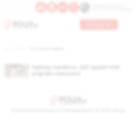
Św. Kajetana z Thieny
Bł. Edmunda Bojanowskiego
Wesprzyj nas
Strona główna
TAG: żołnierz wyklęty
Sądowy morderca „Inki” będzie miał
pogrzeb z honorami
© Stowarzyszenie Kultury Chrześcijańskiej im. ks. Piotra Skargi
2026-08-07 02:31:30