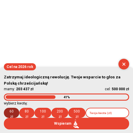
×
Cel na 2026 rok
Zatrzymaj ideologiczną rewolucję. Twoje wsparcie to głos za
Polską chrześcijańską!
mamy:
203 437 zł
cel:
500 000 zł
41%
wybierz kwotę:
60
80
100
200
500
zł
zł
zł
zł
zł
Wspieram