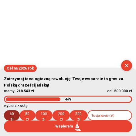
×
Cel na 2026 rok
Zatrzymaj ideologiczną rewolucję. Twoje wsparcie to głos za
Polską chrześcijańską!
mamy:
218 543 zł
cel:
500 000 zł
44%
wybierz kwotę:
60
80
100
200
500
zł
zł
zł
zł
zł
Wspieram