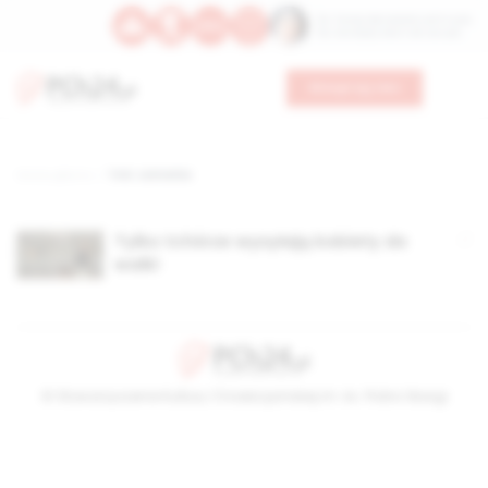
Św. Teresy Benedykty od Krzyża
Św. Kandydy Marii od Jezusa
Wesprzyj nas
Strona główna
TAG: żołnierka
Tylko tchórze wysyłają kobiety do
walki
© Stowarzyszenie Kultury Chrześcijańskiej im. ks. Piotra Skargi
2026-08-09 03:47:27