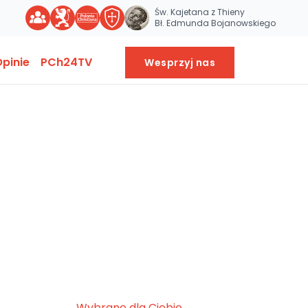
Św. Kajetana z Thieny
Bł. Edmunda Bojanowskiego
pinie
PCh24TV
Wesprzyj nas
Wybrane dla Ciebie