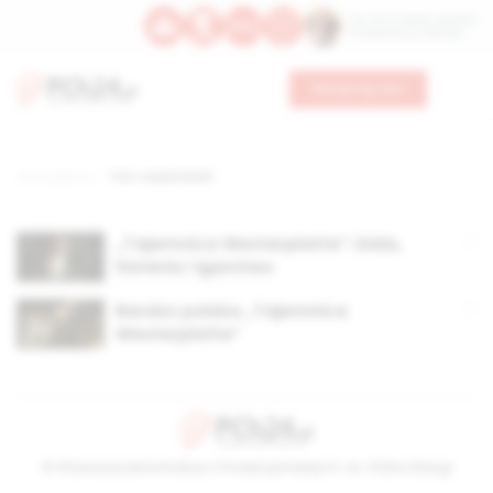
Św. Hormizdasa, papieża
Bł. Oktawiana, biskupa
Wesprzyj nas
Strona główna
TAG: żołędziewski
„Tajemnica Westerplatte”: bida,
histeria i łgarstwo
Bardzo polska „Tajemnica
Westerplatte”
© Stowarzyszenie Kultury Chrześcijańskiej im. ks. Piotra Skargi