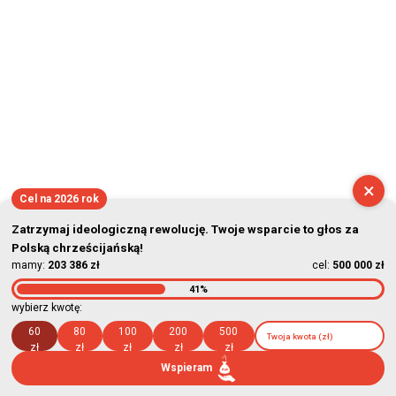
2026-08-06 12:51:27
×
Cel na 2026 rok
Zatrzymaj ideologiczną rewolucję. Twoje wsparcie to głos za
Polską chrześcijańską!
mamy:
203 386 zł
cel:
500 000 zł
41%
wybierz kwotę:
60
80
100
200
500
zł
zł
zł
zł
zł
Wspieram