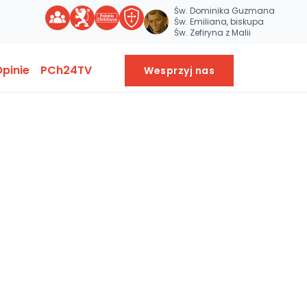
Św. Dominika Guzmana
Św. Emiliana, biskupa
Św. Zefiryna z Malii
pinie
PCh24TV
Wesprzyj nas