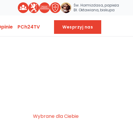
Św. Hormizdasa, papieża
Bł. Oktawiana, biskupa
pinie
PCh24TV
Wesprzyj nas
Wybrane dla Ciebie