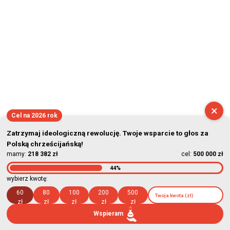
×
Cel na 2026 rok
Zatrzymaj ideologiczną rewolucję. Twoje wsparcie to głos za
Polską chrześcijańską!
mamy:
218 382 zł
cel:
500 000 zł
44%
wybierz kwotę:
60
80
100
200
500
zł
zł
zł
zł
zł
Wspieram