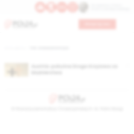
Św. Kajetana z Thieny
Bł. Edmunda Bojanowskiego
Wesprzyj nas
Strona główna
TAG: znieważenie krzyża
Austria: pokutna Droga Krzyżowa za
bluźnierstwa
© Stowarzyszenie Kultury Chrześcijańskiej im. ks. Piotra Skargi
2026-08-07 20:54:38