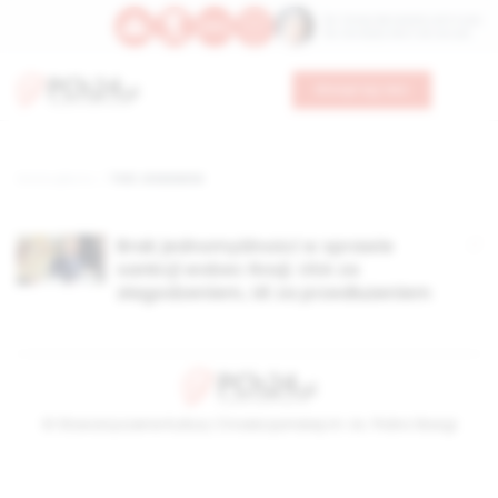
Św. Teresy Benedykty od Krzyża
Św. Kandydy Marii od Jezusa
Wesprzyj nas
Strona główna
TAG: zniesienie
Brak jednomyślności w sprawie
sankcji wobec Rosji. USA za
złagodzeniem, UE za przedłużeniem
© Stowarzyszenie Kultury Chrześcijańskiej im. ks. Piotra Skargi
2026-08-09 06:09:10