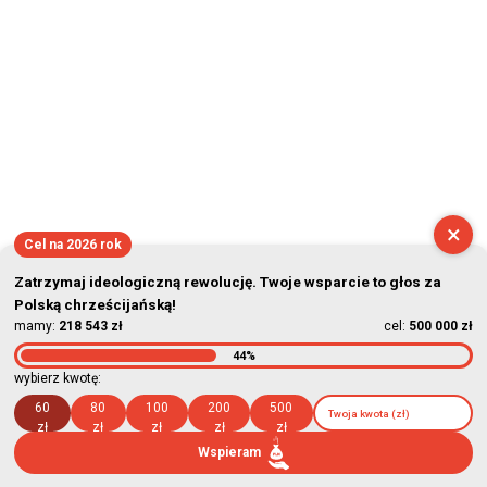
×
Cel na 2026 rok
Zatrzymaj ideologiczną rewolucję. Twoje wsparcie to głos za
Polską chrześcijańską!
mamy:
218 543 zł
cel:
500 000 zł
44%
wybierz kwotę:
60
80
100
200
500
zł
zł
zł
zł
zł
Wspieram