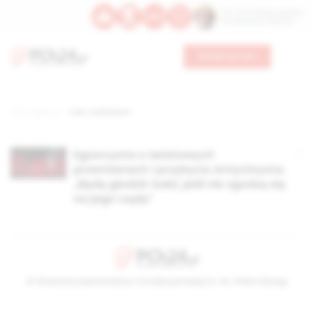
Św. Hormizdasa, papieża
Bł. Oktawiana, biskupa
Wesprzyj nas
Strona główna
TAG: znak bestii
Egzorcysta o światowych
przemianach i przybyciu Antychrysta.
„Będą głodzić ludzi, jeśli nie zgodzą się
na jego rządy”
© Stowarzyszenie Kultury Chrześcijańskiej im. ks. Piotra Skargi
2026-08-06 18:17:07