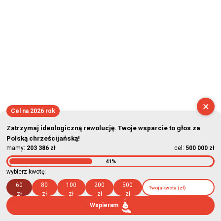
×
Cel na 2026 rok
Zatrzymaj ideologiczną rewolucję. Twoje wsparcie to głos za
Polską chrześcijańską!
mamy:
203 386 zł
cel:
500 000 zł
41%
wybierz kwotę:
60
80
100
200
500
zł
zł
zł
zł
zł
Wspieram