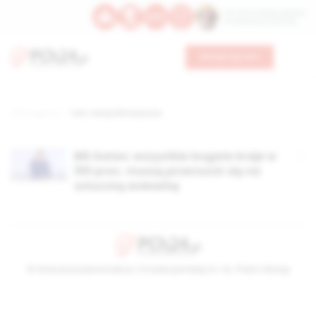
Św. Hormizdasa, papieża
Bł. Oktawiana, biskupa
Wesprzyj nas
Strona główna
TAG: zmiay klimatyczne
Bill Gates: wszystkie bogate kraje w
100 proc. muszą przerzucić się na
sztuczną wołowinę
© Stowarzyszenie Kultury Chrześcijańskiej im. ks. Piotra Skargi
2026-08-06 23:01:03