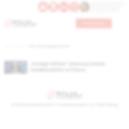
Św. Dominika Guzmana
Św. Emiliana, biskupa
Św. Zefiryna z Malii
Wesprzyj nas
Strona główna
TAG: zmiany gospodarcze
„Foreign Affairs” wieszczy koniec
neoliberalizmu w Polsce
© Stowarzyszenie Kultury Chrześcijańskiej im. ks. Piotra Skargi
2026-08-08 13:17:55