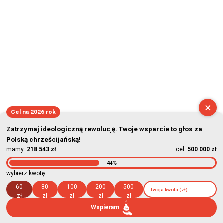
×
Cel na 2026 rok
Zatrzymaj ideologiczną rewolucję. Twoje wsparcie to głos za
Polską chrześcijańską!
mamy:
218 543 zł
cel:
500 000 zł
44%
wybierz kwotę:
60
80
100
200
500
zł
zł
zł
zł
zł
Wspieram