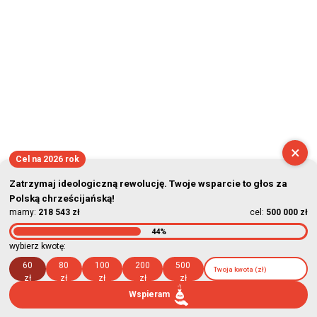
×
Cel na 2026 rok
Zatrzymaj ideologiczną rewolucję. Twoje wsparcie to głos za
Polską chrześcijańską!
mamy:
218 543 zł
cel:
500 000 zł
44%
wybierz kwotę:
60
80
100
200
500
zł
zł
zł
zł
zł
Wspieram