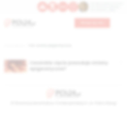
Św. Dominika Guzmana
Św. Emiliana, biskupa
Św. Zefiryna z Malii
Wesprzyj nas
Strona główna
TAG: zmiany epigenetyczne,
Cesarskie cięcie powoduje zmiany
epigenetyczne?
© Stowarzyszenie Kultury Chrześcijańskiej im. ks. Piotra Skargi
2026-08-08 11:36:35